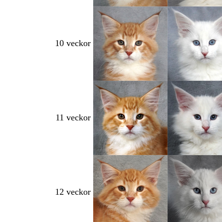
10 veckor
11 veckor
12
.
veckor