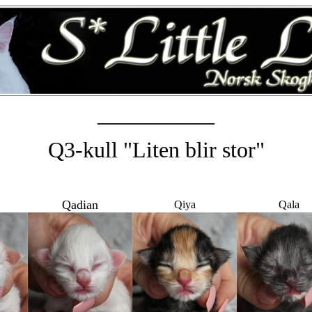
______________
Q3-kull "Liten blir stor"
Qadian
Qiya
Qala