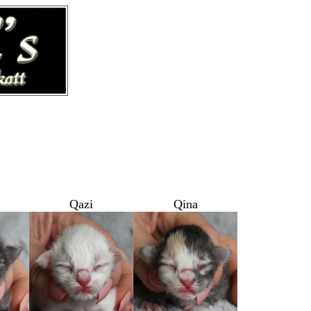
Qazi
Qina