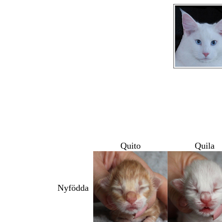
Quito
Quila
Nyfödda