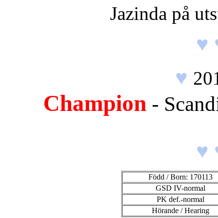
Jazinda på uts
♥ 
♥
20
Champion
- Scand
♥ 
Född / Born: 170113
GSD IV-normal
PK def.-normal
Hörande / Hearing