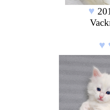
♥
20
Vack
♥ 