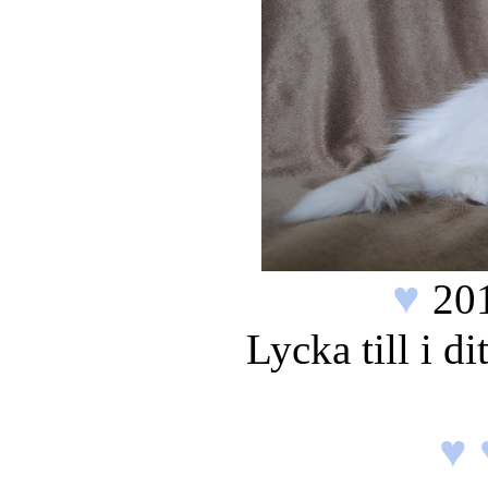
♥
20
Lycka till i d
♥ 