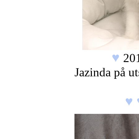
♥
20
Jazinda på ut
♥ 