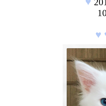
♥
20
10
♥ 