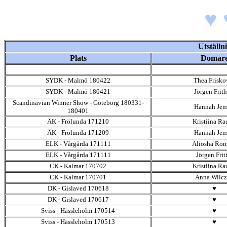
♥ 
Utställn
Plats
Domar
♥
♥
SYDK - Malmö 180422
Thea Frisko
SYDK - Malmö 180421
Jörgen Frith
Scandinavian Winner Show - Göteborg 180331-
Hannah Jen
180401
ÄK - Frölunda 171210
Kristiina Ra
ÄK - Frölunda 171209
Hannah Jen
ELK - Vårgårda 171111
Aliosha Ro
ELK - Vårgårda 171111
Jörgen Frit
CK - Kalmar 170702
Kristiina Ra
CK - Kalmar 170701
Anna Wilc
DK - Gislaved 170618
♥
DK - Gislaved 170617
♥
Sviss - Hässleholm 170514
♥
Sviss - Hässleholm 170513
♥