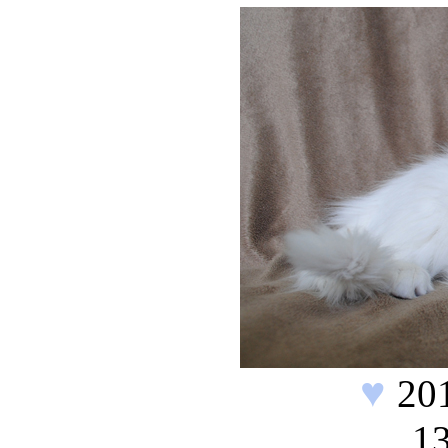
♥
20
13