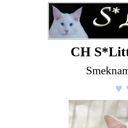
CH S*Litt
Smeknam
♥ 