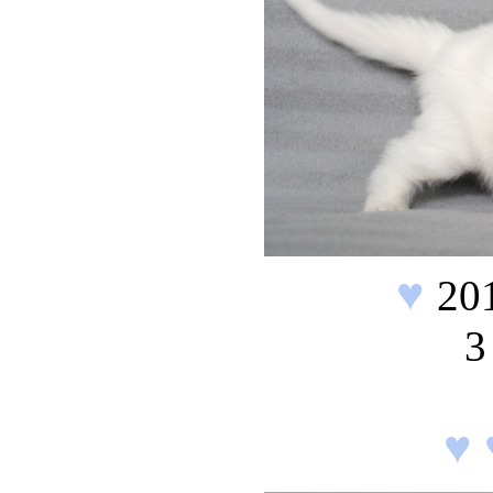
♥
20
3
♥ 