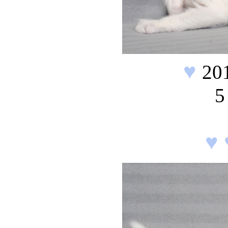
♥
20
5
♥ 