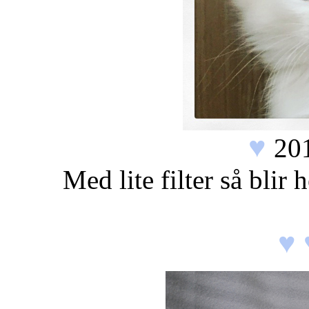
♥
20
Med lite filter så blir
♥ 