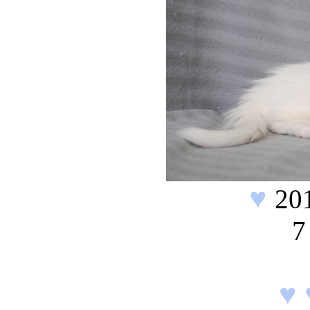
♥
20
7
♥ 